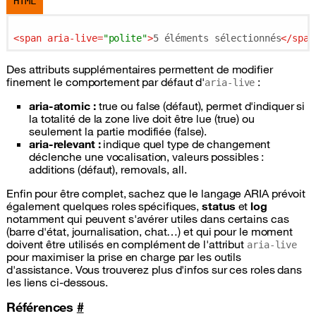
HTML
<
span
aria-live
=
"polite"
>
5 éléments sélectionnés
</
span
Des attributs supplémentaires permettent de modifier
finement le comportement par défaut d'
:
aria-live
aria-atomic :
true ou false (défaut), permet d'indiquer si
la totalité de la zone live doit être lue (true) ou
seulement la partie modifiée (false).
aria-relevant :
indique quel type de changement
déclenche une vocalisation, valeurs possibles :
additions (défaut), removals, all.
Enfin pour être complet, sachez que le langage
ARIA
prévoit
également quelques roles spécifiques,
status
et
log
notamment qui peuvent s'avérer utiles dans certains cas
(barre d'état, journalisation, chat…) et qui pour le moment
doivent être utilisés en complément de l'attribut
aria-live
pour maximiser la prise en charge par les outils
d'assistance. Vous trouverez plus d'infos sur ces roles dans
les liens ci-dessous.
Références
#