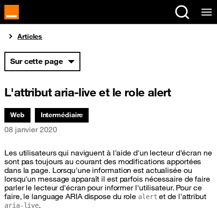
Vous êtes ici
Articles
Sur cette page
L'attribut aria-live et le role alert
Thématiques associées :
Web
Intermédiaire
Date de parution
08 janvier 2020
Les utilisateurs qui naviguent à l'aide d'un lecteur d'écran ne
sont pas toujours au courant des modifications apportées
dans la page. Lorsqu'une information est actualisée ou
lorsqu'un message apparaît il est parfois nécessaire de faire
parler le lecteur d'écran pour informer l'utilisateur. Pour ce
faire, le language
ARIA
dispose du role
et de l'attribut
alert
.
aria-live