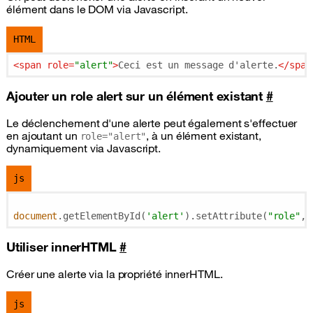
élément dans le
DOM
via Javascript.
HTML
<
span
role
=
"alert"
>
Ceci est un message d'alerte.
</
span
Ajouter un role alert sur un élément existant
#
Le déclenchement d'une alerte peut également s'effectuer
en ajoutant un
, à un élément existant,
role="alert"
dynamiquement via Javascript.
js
document
.getElementById(
'alert'
).setAttribute(
"role"
, 
Utiliser innerHTML
#
Créer une alerte via la propriété innerHTML.
js