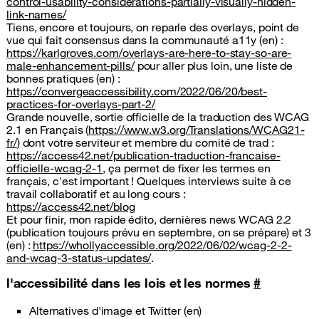
control-usability-considerations-partially-visually-hidden-
link-names/
Tiens, encore et toujours, on reparle des overlays, point de
vue qui fait consensus dans la communauté a11y (en) :
https://karlgroves.com/overlays-are-here-to-stay-so-are-
male-enhancement-pills/
pour aller plus loin, une liste de
bonnes pratiques (en) :
https://convergeaccessibility.com/2022/06/20/best-
practices-for-overlays-part-2/
Grande nouvelle, sortie officielle de la traduction des WCAG
2.1 en Français (
https://www.w3.org/Translations/WCAG21-
fr/
) dont votre serviteur et membre du comité de trad :
https://access42.net/publication-traduction-francaise-
officielle-wcag-2-1
, ça permet de fixer les termes en
français, c'est important ! Quelques interviews suite à ce
travail collaboratif et au long cours :
https://access42.net/blog
Et pour finir, mon rapide édito, dernières news WCAG 2.2
(publication toujours prévu en septembre, on se prépare) et 3
(en) :
https://whollyaccessible.org/2022/06/02/wcag-2-2-
and-wcag-3-status-updates/
.
l'accessibilité dans les lois et les normes
#
Alternatives d'image et Twitter (en)