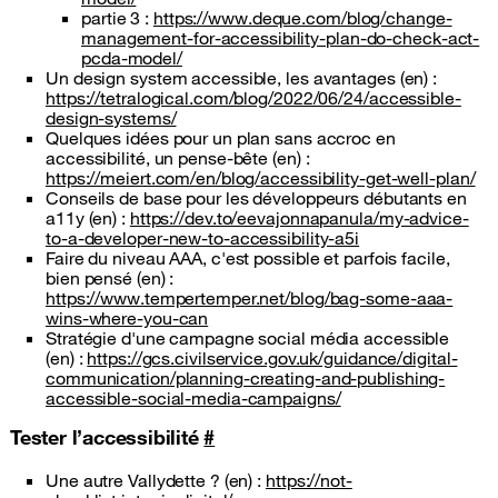
partie 3 :
https://www.deque.com/blog/change-
management-for-accessibility-plan-do-check-act-
pcda-model/
Un design system accessible, les avantages (en) :
https://tetralogical.com/blog/2022/06/24/accessible-
design-systems/
Quelques idées pour un plan sans accroc en
accessibilité, un pense-bête (en) :
https://meiert.com/en/blog/accessibility-get-well-plan/
Conseils de base pour les développeurs débutants en
a11y (en) :
https://dev.to/eevajonnapanula/my-advice-
to-a-developer-new-to-accessibility-a5i
Faire du niveau AAA, c'est possible et parfois facile,
bien pensé (en) :
https://www.tempertemper.net/blog/bag-some-aaa-
wins-where-you-can
Stratégie d'une campagne social média accessible
(en) :
https://gcs.civilservice.gov.uk/guidance/digital-
communication/planning-creating-and-publishing-
accessible-social-media-campaigns/
Tester l’accessibilité
#
Une autre Vallydette ? (en) :
https://not-