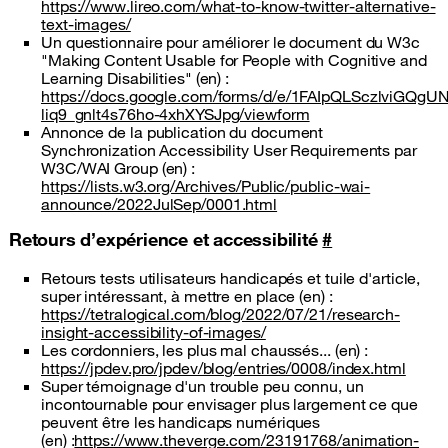
https://www.lireo.com/what-to-know-twitter-alternative-
text-images/
Un questionnaire pour améliorer le document du W3c
"Making Content Usable for People with Cognitive and
Learning Disabilities" (en) :
https://docs.google.com/forms/d/e/1FAIpQLSczlviGQg
liq9_gnlt4s76ho-4xhXYSJpg/viewform
Annonce de la publication du document
Synchronization Accessibility User Requirements par
W3C/WAI Group (en) :
https://lists.w3.org/Archives/Public/public-wai-
announce/2022JulSep/0001.html
Retours d’expérience et accessibilité
#
Retours tests utilisateurs handicapés et tuile d'article,
super intéressant, à mettre en place (en) :
https://tetralogical.com/blog/2022/07/21/research-
insight-accessibility-of-images/
Les cordonniers, les plus mal chaussés... (en) :
https://jpdev.pro/jpdev/blog/entries/0008/index.html
Super témoignage d'un trouble peu connu, un
incontournable pour envisager plus largement ce que
peuvent être les handicaps numériques
(en) :
https://www.theverge.com/23191768/animation-