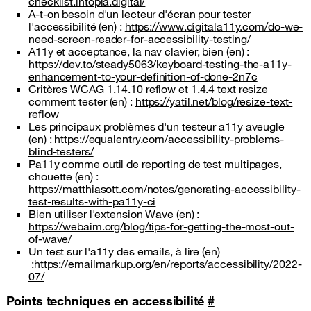
checklist.intopia.digital/
A-t-on besoin d'un lecteur d'écran pour tester
l'accessibilité (en) :
https://www.digitala11y.com/do-we-
need-screen-reader-for-accessibility-testing/
A11y et acceptance, la nav clavier, bien (en) :
https://dev.to/steady5063/keyboard-testing-the-a11y-
enhancement-to-your-definition-of-done-2n7c
Critères WCAG 1.14.10 reflow et 1.4.4 text resize
comment tester (en) :
https://yatil.net/blog/resize-text-
reflow
Les principaux problèmes d'un testeur a11y aveugle
(en) :
https://equalentry.com/accessibility-problems-
blind-testers/
Pa11y comme outil de reporting de test multipages,
chouette (en) :
https://matthiasott.com/notes/generating-accessibility-
test-results-with-pa11y-ci
Bien utiliser l'extension Wave (en) :
https://webaim.org/blog/tips-for-getting-the-most-out-
of-wave/
Un test sur l'a11y des emails, à lire (en)
:
https://emailmarkup.org/en/reports/accessibility/2022-
07/
Points techniques en accessibilité
#