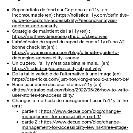
Super article de fond sur Captcha et a11y, un
incontournable (en) :
https://holistica11y.com/definitive-
guide-to-captcha-accessibility/#second-analysis-
captcha-and-security
Stratégie de maintient de l'a11y (en) :
https://matthewdeeprose.github.io/objectives
l’abécédaire du report du report de bug a11y d'une AT,
bonne checklist (en) :
https://giovanicamara.com/blog/ultimate-guide-to-
debugging-accessibility-issues/
Un ou zéro, l'a11y n'est pas binaire mais... (en) :
https://hidde.blog/accessibility-objectivity/
De la taille variable de l'alternative à une image (en) :
https://css-tricks.com/just-how-long-should-alt-text-be/
Base pour écrire des user stories a11y (en) :
dhttps://tetralogical.com/blog/2022/05/26/how-to-write-
user-stories-for-accessibility/
Changer la méthode de management pour l'a11y, à lire
(en) :
partie 1 :
https://www.deque.com/blog/change-
management-for-accessibility-part-1/
partie 2 :
https://www.deque.com/blog/change-
management-for-accessibility-lewins-three-stage-
model/