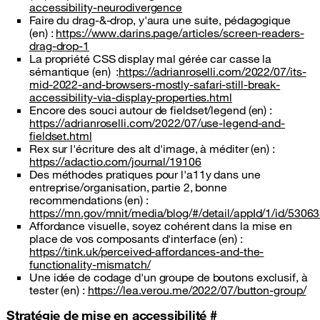
accessibility-neurodivergence
Faire du drag-&-drop, y'aura une suite, pédagogique
(en) :
https://www.darins.page/articles/screen-readers-
drag-drop-1
La propriété CSS display mal gérée car casse la
sémantique (en) :
https://adrianroselli.com/2022/07/its-
mid-2022-and-browsers-mostly-safari-still-break-
accessibility-via-display-properties.html
Encore des souci autour de fieldset/legend (en) :
https://adrianroselli.com/2022/07/use-legend-and-
fieldset.html
Rex sur l'écriture des alt d'image, à méditer (en) :
https://adactio.com/journal/19106
Des méthodes pratiques pour l'a11y dans une
entreprise/organisation, partie 2, bonne
recommendations (en) :
https://mn.gov/mnit/media/blog/#/detail/appId/1/id/5306
Affordance visuelle, soyez cohérent dans la mise en
place de vos composants d'interface (en) :
https://tink.uk/perceived-affordances-and-the-
functionality-mismatch/
Une idée de codage d'un groupe de boutons exclusif, à
tester (en) :
https://lea.verou.me/2022/07/button-group/
Stratégie de mise en accessibilité
#