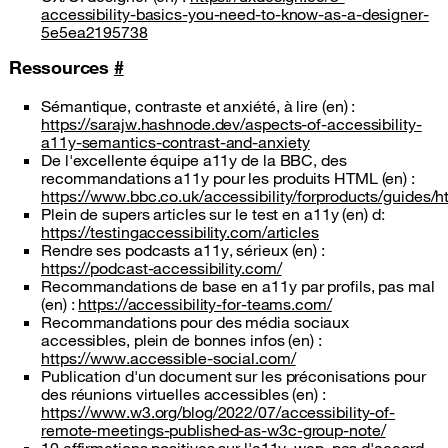
accessibility-basics-you-need-to-know-as-a-designer-
5e5ea2195738
Ressources
#
Sémantique, contraste et anxiété, à lire (en) :
https://sarajw.hashnode.dev/aspects-of-accessibility-
a11y-semantics-contrast-and-anxiety
De l'excellente équipe a11y de la BBC, des
recommandations a11y pour les produits HTML (en) :
https://www.bbc.co.uk/accessibility/forproducts/guides/h
Plein de supers articles sur le test en a11y (en) d:
https://testingaccessibility.com/articles
Rendre ses podcasts a11y, sérieux (en) :
https://podcast-accessibility.com/
Recommandations de base en a11y par profils, pas mal
(en) :
https://accessibility-for-teams.com/
Recommandations pour des média sociaux
accessibles, plein de bonnes infos (en) :
https://www.accessible-social.com/
Publication d'un document sur les préconisations pour
des réunions virtuelles accessibles (en) :
https://www.w3.org/blog/2022/07/accessibility-of-
remote-meetings-published-as-w3c-group-note/