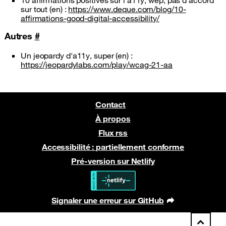
10 affirmations positives sur l'a11y, wep, pas d'accord
sur tout (en) :
https://www.deque.com/blog/10-
affirmations-good-digital-accessibility/
Autres
#
Un jeopardy d'a11y, super (en) :
https://jeopardylabs.com/play/wcag-21-aa
Contact
À propos
Flux rss
Accessibilité : partiellement conforme
Pré-version sur Netlify
Signaler une erreur sur GitHub
(nouvelle fenêtre)