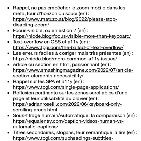
Rappel, ne pas empêcher le zoom mobile dans les
meta, tour d'horizon du souci (en) :
https://www.matuzo.at/blog/2022/please-stop-
disabling-zoom/
Focus-visible, où en est on ? (en) :
https://hidde.blog/focus-visible-more-than-keyboard/
Text-overflow en CSS et a11y (en) :
https://www.tpgi.com/the-ballad-of-text-overflow/
Les erreurs faciles à corriger mais très présentes (en) :
https://hidde.blog/more-common-a11y-issues/
Article ou section en html, passionnant (en) :
https://www.smashingmagazine.com/2022/07/article-
section-elements-accessibility/
Rappel sur les SPA et a11y (en) :
https://www.tpgi.com/single-page-applications/
Réflexion pertinente sur les zones scrollables d'une
page et leur utilisabilité au clavier (en) :
https://adrianroselli.com/2022/06/keyboard-only-
scrolling-areas.html
Sous-titrage humain/Automatique, la comparaison (en) :
https://equalentry.com/caption-videos-human-vs-
automatic-captions/
Titres secondaires, slogans, leur sémantique, à lire (en) :
https://www.tpgi.com/subheadings-subtitles-