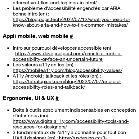
alternative-titles-and-taglines-in-html/
Les problème d'accessibilité engendrés par ARIA,
bonne intro (en) :
https://blog.pope.tech/2022/07/12/what-you-need-to-
know-about-aria-and-how-to-fix-common-mistakes/
Appli mobile, web mobile
#
Intro sur pourquoi développer accessible (en)
:
https://www.devopsdigest.com/prioritize-mobile-
accessibility-or-face-an-uncertain-future
Les valeurs a11y en Ios (en) :
https://mobilea11y.com/blog/accessibility-values/
A11y Android : talkback et les rôles (en) :
https://tetralogical.com/blog/2022/07/07/android-
accessibility-roles-and-talkback/
Ergonomie, UI & UX
#
Boite à outils absolument indispensables en conception
d'interfaces (en) :
https://www.digitala11y.com/accessibility-tools-and-
resources-for-designers/
3 fondamentaux de l'a11y à connaitre pour tout bon
UX/UI designer (en) :
https://uxdesign.cc/3-