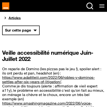
Vous êtes ici
Articles
Sur cette page
Veille accessibilité numérique Juin-
Juillet 2022
On reparle de Domino (les pizzas pas le jeu !), spoiler alert :
ils ont perdu et pan, headshot (en) :
https://www.adatitleiii.com/2022/06/robles-v-dominos-
settles-after-six-years-of-litigation/
.
Comme je dis toujours (alerte : affirmation de vieil expert
a11y), le problème en accessibilité c'est qu'on fait au mieux,
on ménage la chèvre et le choux, encore un très bel
exemple (en)
https://www.smashingmagazine.com/2022/06/voice-